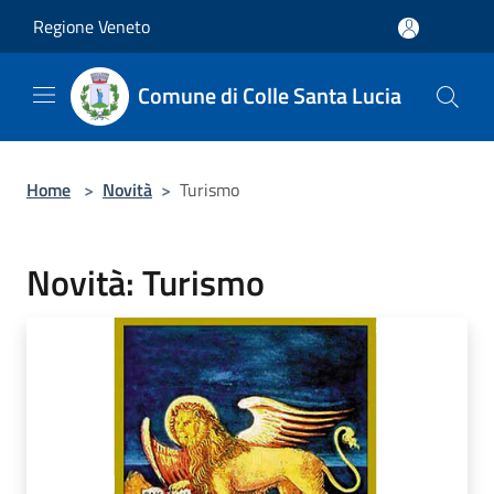
Salta al contenuto principale
Regione Veneto
Comune di Colle Santa Lucia
Home
>
Novità
>
Turismo
Novità: Turismo