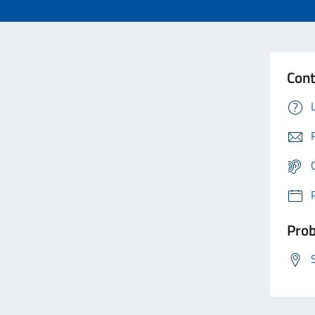
Cont
Prob