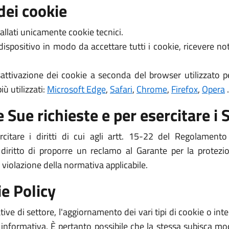
dei cookie
allati unicamente cookie tecnici.
 dispositivo in modo da accettare tutti i cookie, ricevere 
attivazione dei cookie a seconda del browser utilizzato pe
ù utilizzati:
Microsoft Edge
,
Safari
,
Chrome
,
Firefox
,
Opera
.
 Sue richieste e per esercitare i S
ercitare i diritti di cui agli artt. 15-22 del Regolame
 il diritto di proporre un reclamo al Garante per la protezi
 violazione della normativa applicabile.
e Policy
ive di settore, l'aggiornamento dei vari tipi di cookie o i
 informativa. È pertanto possibile che la stessa subisca mod