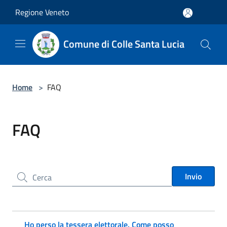
Salta al contenuto principale
Regione Veneto
Comune di Colle Santa Lucia
Home
>
FAQ
FAQ
Cerca nel sito
Invio
Ho perso la tessera elettorale. Come posso