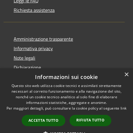
Leggi le FAQ
Richiesta assistenza
Amministrazione trasparente
Informativa privacy
Note legali
Dichiarazione
×
di accessibilità
Informazioni sui cookie
Questo sito web utilizza cookie tecnici e assimilati strettamente
necessari al corretto funzionamento e alla navigazione del sito,
nonché un cookie tecnico analitico al solo fine di elaborare
informazioni statistiche, aggregate e anonime.
RSS
Copyright © 2026 • Comune di
Per maggiori dettagli, può consultare la cookie policy al seguente
link
Accessibilità
Colle Santa Lucia • Powered by
Privacy
Municipium
Accesso
•
RIFIUTA TUTTO
ACCETTA TUTTO
Cookie
redazione
Mappa del sito