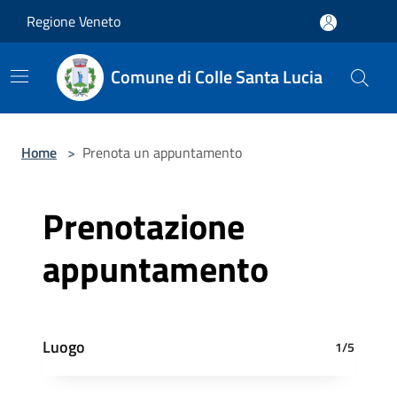
Salta al contenuto principale
Regione Veneto
Comune di Colle Santa Lucia
Home
>
Prenota un appuntamento
Prenotazione
appuntamento
Luogo
1/5