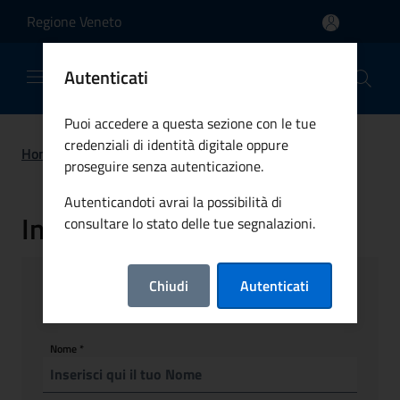
Salta al contenuto principale
Regione Veneto
Comune di Colle Santa Lucia
Autenticati
Puoi accedere a questa sezione con le tue
credenziali di identità digitale oppure
Home
>
Segnalazioni
proseguire senza autenticazione.
Autenticandoti avrai la possibilità di
Invia una segnalazione
consultare lo stato delle tue segnalazioni.
Dati personali
Chiudi
Autenticati
Nome
*