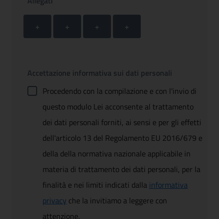
Allegati
Allegato 1
Allegato 2
Allegato 3
Allegato 4
+ Carica allegato 1
+ Carica allegato 2
+ Carica allegato 3
+ Carica allegato 4
+
+
+
+
Accettazione informativa sui dati personali
Procedendo con la compilazione e con l'invio di
questo modulo Lei acconsente al trattamento
dei dati personali forniti, ai sensi e per gli effetti
dell'articolo 13 del Regolamento EU 2016/679 e
della della normativa nazionale applicabile in
materia di trattamento dei dati personali, per la
finalità e nei limiti indicati dalla
informativa
privacy
che la invitiamo a leggere con
attenzione.