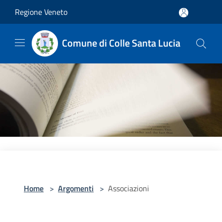
Salta al contenuto principale
Regione Veneto
Comune di Colle Santa Lucia
Home
>
Argomenti
>
Associazioni