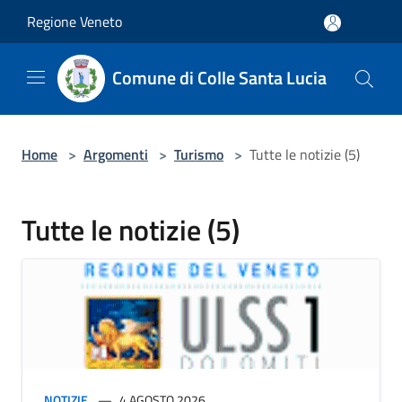
Salta al contenuto principale
Regione Veneto
Comune di Colle Santa Lucia
Home
>
Argomenti
>
Turismo
>
Tutte le notizie (5)
Tutte le notizie (5)
NOTIZIE
4 AGOSTO 2026