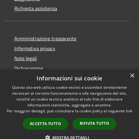
Richiesta assistenza
Amministrazione trasparente
Informativa privacy
Note legali
Dichiarazione
×
di accessibilità
Informazioni sui cookie
Questo sito web utilizza cookie tecnici e assimilati strettamente
necessari al corretto funzionamento e alla navigazione del sito,
nonché un cookie tecnico analitico al solo fine di elaborare
informazioni statistiche, aggregate e anonime.
RSS
Copyright © 2026 • Comune di
Per maggiori dettagli, può consultare la cookie policy al seguente
link
Accessibilità
Colle Santa Lucia • Powered by
Privacy
Municipium
Accesso
•
RIFIUTA TUTTO
ACCETTA TUTTO
Cookie
redazione
Mappa del sito
MOSTRA DETTAGLI