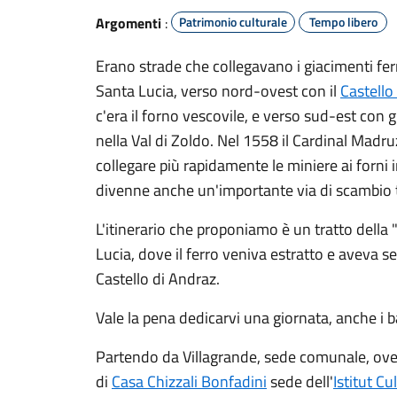
Argomenti
:
Patrimonio culturale
Tempo libero
Erano strade che collegavano i giacimenti ferros
Santa Lucia, verso nord-ovest con il
Castello
c'era il forno vescovile, e verso sud-est con gli
nella Val di Zoldo. Nel 1558 il Cardinal Madr
collegare più rapidamente le miniere ai forni 
divenne anche un'importante via di scambio tr
L'itinerario che proponiamo è un tratto della 
Lucia, dove il ferro veniva estratto e aveva s
Castello di Andraz.
Vale la pena dedicarvi una giornata, anche i 
Partendo da Villagrande, sede comunale, ove si
di
Casa Chizzali Bonfadini
sede dell'
Istitut Cu