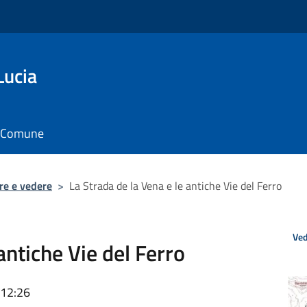
Lucia
il Comune
re e vedere
>
La Strada de la Vena e le antiche Vie del Ferro
Ved
antiche Vie del Ferro
 12:26