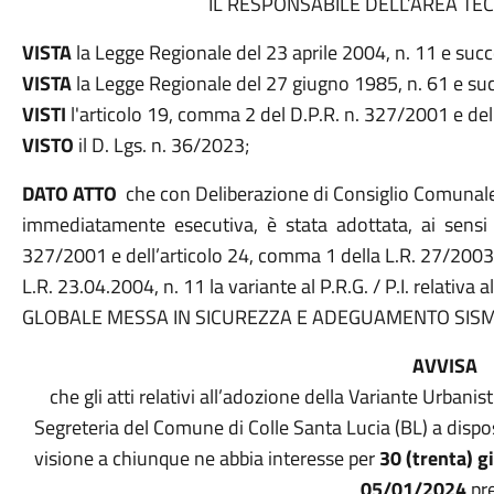
IL RESPONSABILE DELL’AREA TE
VISTA
la Legge Regionale del 23 aprile 2004, n. 11 e succ
VISTA
la Legge Regionale del 27 giugno 1985, n. 61 e su
VISTI
l'articolo 19, comma 2 del D.P.R. n. 327/2001 e del
VISTO
il D. Lgs. n. 36/2023;
D
ATO ATTO
che con Deliberazione di Consiglio Comunale
immediatamente esecutiva, è stata adottata, ai sensi 
327/2001 e dell’articolo 24, comma 1 della L.R. 27/2003 c
L.R. 23.04.2004, n. 11 la variante al P.R.G. / P.I. relati
GLOBALE MESSA IN SICUREZZA E ADEGUAMENTO SISMICO
AVVISA
che gli atti relativi all’adozione della Variante Urbanist
Segreteria del Comune di Colle Santa Lucia (BL) a dispos
visione a chiunque ne abbia interesse per
30 (trenta) g
05/01/2024
pr