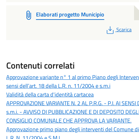
Elaborati progetto Municipio
PDF
Scarica
Contenuti correlati
Approvazione variante n° 1 al primo Piano degli Intervent
sensi dell’art. 18 della L.R. n. 11/2004 e s.m.i
Validità della carta d'identità cartacea
APPROVAZIONE VARIANTE N. 2 AL P.R.G. - P.I. AI SENSI
s.m.i. - AVVISO DI PUBBLICAZIONE E DI DEPOSITO DEG
CONSIGLIO COMUNALE CHE APPROVA LA VARIANTE.
Approvazione primo piano degli interventi del Comune di Co
L.R. N. 11/2004 e S.M.I.