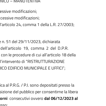
CNICO – MANUTENTIVA
essive modificazioni;
ccessive modificazioni;
l'articolo 24, comma 1 della L.R. 27/2003;
 n. 51 del 29/11/2023, dichiarata
dell’articolo 19, comma 2 del D.P.R.
on le procedure di cui all’articolo 18 della
va all’intervento di “RISTRUTTURAZIONE
 EDIFICIO MUNICIPALE E UFFICI”;
ica al P.R.G. / P.I. sono depositati presso la
izione del pubblico per consentirne la libera
iorni
consecutivi ovvero
dal
06
/
1
2
/2023 al
esso: