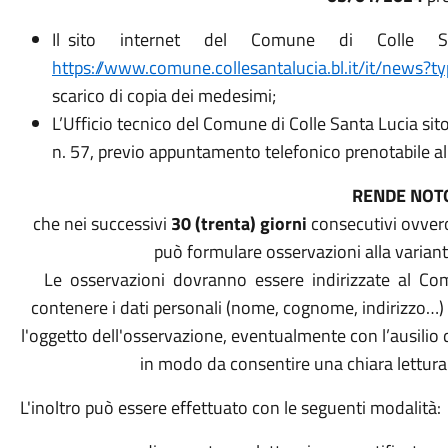
Il sito internet del Comune di Colle San
https://www.comune.collesantalucia.bl.it/it/news?
scarico di copia dei medesimi;
L’Ufficio tecnico del Comune di Colle Santa Lucia sit
n. 57, previo appuntamento telefonico prenotabile 
R
E
N
D
E NOT
che nei successivi
30 (trenta) giorni
consecutivi ovve
può formulare osservazioni alla variante 
Le osservazioni dovranno essere indirizzate al Comu
contenere i dati personali (nome, cognome, indirizzo…)
l'oggetto dell'osservazione, eventualmente con l’ausilio di 
in modo da consentire una chiara lettura
L'inoltro può essere effettuato con le seguenti modalità: