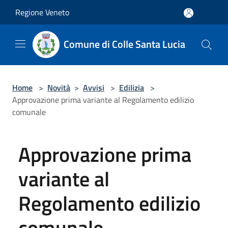
Salta al contenuto principale
Regione Veneto
Comune di Colle Santa Lucia
Home
>
Novità
>
Avvisi
>
Edilizia
>
Approvazione prima variante al Regolamento edilizio
comunale
Approvazione prima
variante al
Regolamento edilizio
comunale