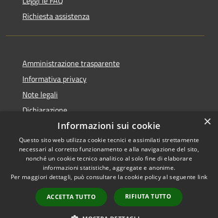
Leggi le FAQ
Richiesta assistenza
Amministrazione trasparente
Informativa privacy
Note legali
Dichiarazione
×
di accessibilità
Informazioni sui cookie
Questo sito web utilizza cookie tecnici e assimilati strettamente
necessari al corretto funzionamento e alla navigazione del sito,
nonché un cookie tecnico analitico al solo fine di elaborare
informazioni statistiche, aggregate e anonime.
RSS
Copyright © 2026 • Comune di
Per maggiori dettagli, può consultare la cookie policy al seguente
link
Accessibilità
Colle Santa Lucia • Powered by
Privacy
Municipium
Accesso
•
RIFIUTA TUTTO
ACCETTA TUTTO
Cookie
redazione
Mappa del sito