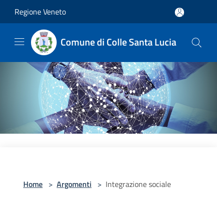
Salta al contenuto principale
Regione Veneto
Comune di Colle Santa Lucia
Home
>
Argomenti
>
Integrazione sociale