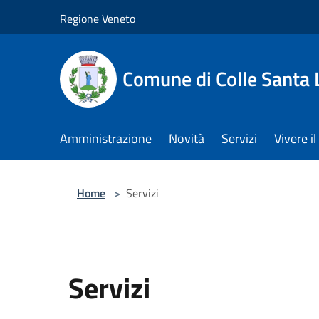
Salta al contenuto principale
Regione Veneto
Comune di Colle Santa 
Amministrazione
Novità
Servizi
Vivere 
Home
>
Servizi
Servizi